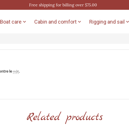
Free shipping for billing over $75.00
Boat care
Cabin and comfort
Rigging and sail


ontre le
.
mât
Related products