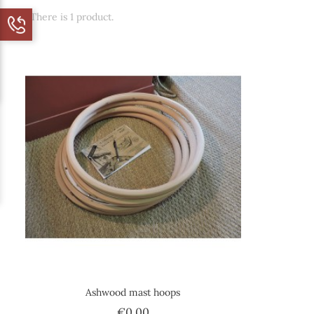
There is 1 product.
Ashwood mast hoops
Price
€0.00