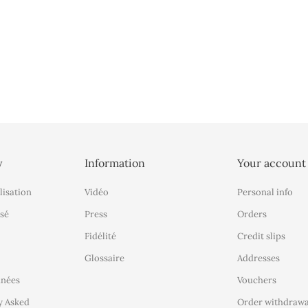
y
Information
Your account
lisation
Vidéo
Personal info
sé
Press
Orders
Fidélité
Credit slips
Glossaire
Addresses
nnées
Vouchers
y Asked
Order withdrawa