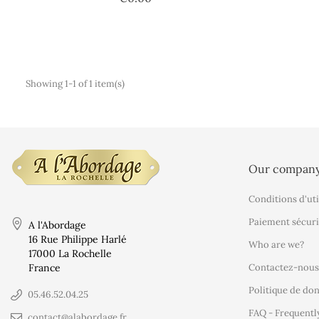
Showing 1-1 of 1 item(s)
Our compan
Conditions d'uti
Paiement sécuri
A l'Abordage
16 Rue Philippe Harlé
Who are we?
17000 La Rochelle
France
Contactez-nous
Politique de do
05.46.52.04.25
FAQ - Frequentl
contact@alabordage.fr