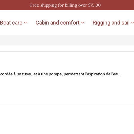
Free shipping for billing over $75.00
Boat care
Cabin and comfort
Rigging and sail


cordée à un tuyau et à une pompe, permettant l’aspiration de l’eau.