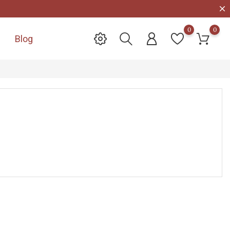
0
0
Blog
