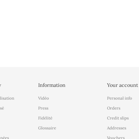
y
Information
Your account
lisation
Vidéo
Personal info
sé
Press
Orders
Fidélité
Credit slips
Glossaire
Addresses
nnées
Vouchers