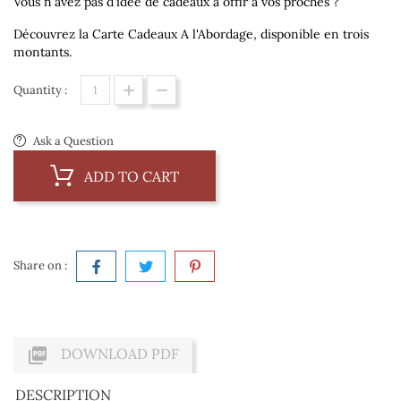
Vous n'avez pas d'idée de cadeaux à offir à vos proches ?
Découvrez la Carte Cadeaux A l'Abordage, disponible en trois
montants.
Quantity :
Ask a Question
ADD TO CART
Share on :

DOWNLOAD PDF
DESCRIPTION