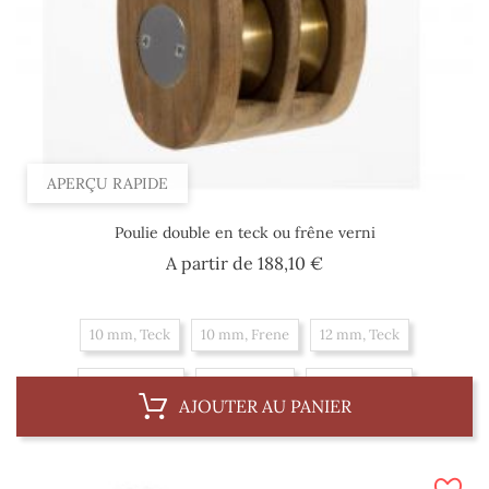
APERÇU RAPIDE
Poulie double en teck ou frêne verni
Prix
A partir de
188,10 €
10 mm, Teck
10 mm, Frene
12 mm, Teck
12 mm, Frene
14 mm, Teck
14 mm, Frene
AJOUTER AU PANIER