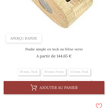
APERÇU RAPIDE
Poulie simple en teck ou frêne verni
Prix
A partir de
144,65 €
10 mm, Teck
10 mm, Frene
12 mm, Teck
12 mm, Frene
14 mm, Frene
14 mm, Teck
AJOUTER AU PANIER