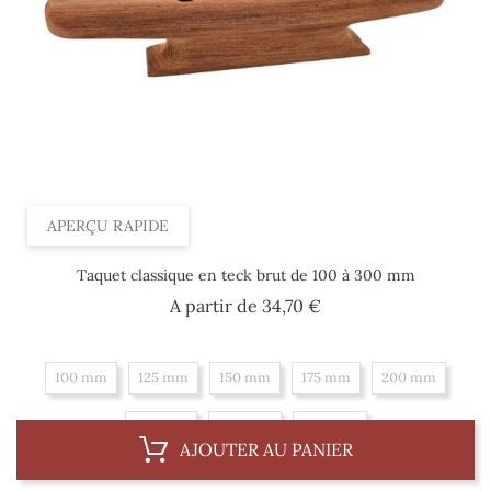
APERÇU RAPIDE
Taquet classique en teck brut de 100 à 300 mm
Prix
A partir de
34,70 €
100 mm
125 mm
150 mm
175 mm
200 mm
225 mm
250 mm
300 mm
AJOUTER AU PANIER