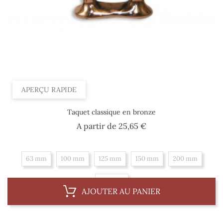
APERÇU RAPIDE
Taquet classique en bronze
Prix
A partir de
25,65 €
63 mm
100 mm
125 mm
150 mm
200 mm
250 mm
AJOUTER AU PANIER