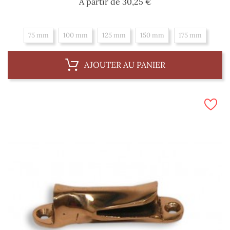
Prix
A partir de
30,25 €
75 mm
100 mm
125 mm
150 mm
175 mm
AJOUTER AU PANIER