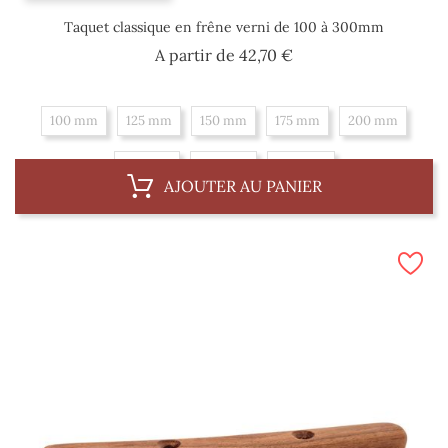
Taquet classique en frêne verni de 100 à 300mm
Prix
A partir de
42,70 €
100 mm
125 mm
150 mm
175 mm
200 mm
225 mm
250 mm
300 mm
AJOUTER AU PANIER