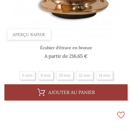
APERÇU RAPIDE
Écubier d'étrave en bronze
Prix
A partir de
216,65 €
6 mm
8 mm
10 mm
12 mm
14 mm
AJOUTER AU PANIER