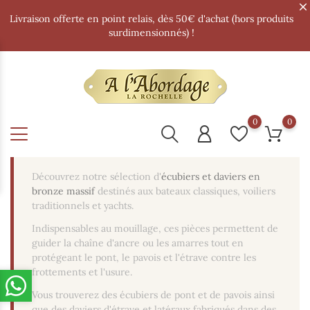
Livraison offerte en point relais, dès 50€ d'achat (hors produits
surdimensionnés) !
0
0
Découvrez notre sélection d'
écubiers et daviers en
bronze massif
destinés aux bateaux classiques, voiliers
traditionnels et yachts.
Indispensables au mouillage, ces pièces permettent de
guider la chaîne d'ancre ou les amarres tout en
protégeant le pont, le pavois et l'étrave contre les
frottements et l'usure.
Vous trouverez des écubiers de pont et de pavois ainsi
que des daviers d'étrave et latéraux fabriqués dans des