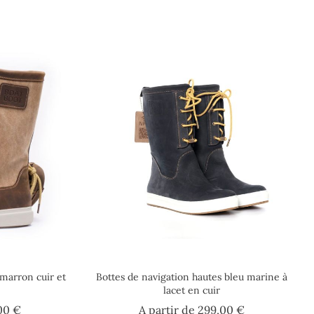
 marron cuir et
Bottes de navigation hautes bleu marine à
lacet en cuir
Prix
Prix
00 €
A partir de
299,00 €