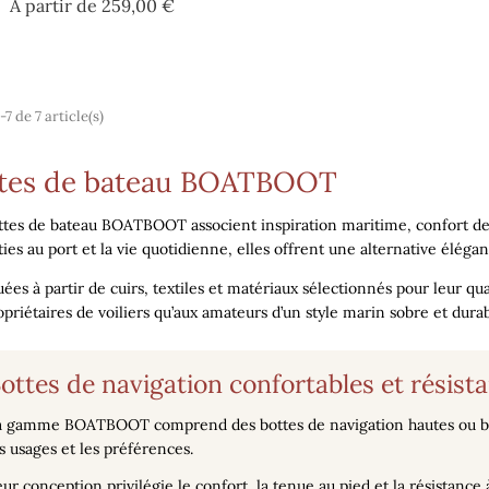
Prix
A partir de
259,00 €
-7 de 7 article(s)
tes de bateau BOATBOOT
ttes de bateau BOATBOOT
associent inspiration maritime, confort d
ties au port et la vie quotidienne, elles offrent une alternative éléga
ées à partir de cuirs, textiles et matériaux sélectionnés pour leur qua
opriétaires de voiliers qu’aux amateurs d’un style marin sobre et durab
ottes de navigation confortables et résist
a gamme BOATBOOT comprend des
bottes de navigation
hautes ou b
s usages et les préférences.
ur conception privilégie le confort, la tenue au pied et la résistanc