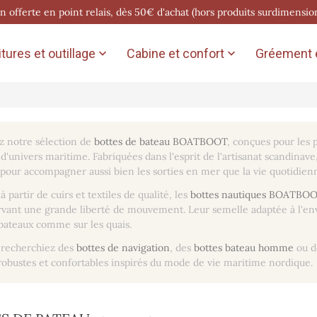
on offerte en point relais, dès 50€ d'achat (hors produits surdimensio
tures et outillage
Cabine et confort
Gréement e


 notre sélection de
bottes de bateau BOATBOOT
, conçues pour les p
d'univers maritime. Fabriquées dans l'esprit de l'artisanat scandinave
pour accompagner aussi bien les sorties en mer que la vie quotidien
à partir de cuirs et textiles de qualité, les
bottes nautiques BOATBO
vant une grande liberté de mouvement. Leur semelle adaptée à l'en
bateaux comme sur les quais.
 recherchiez des
bottes de navigation
, des
bottes bateau homme
ou d
obustes et confortables inspirés du mode de vie maritime nordique.