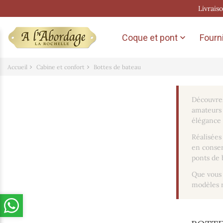
Livrais
Coque et pont
Fourni

Accueil
Cabine et confort
Bottes de bateau
Découvrez
amateurs 
élégance 
Réalisées 
en conser
ponts de 
Que vous
modèles r