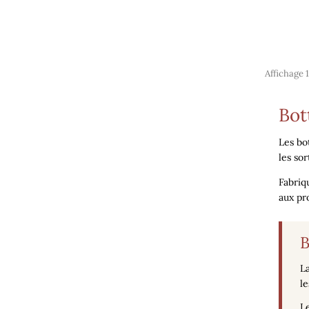
Affichage 1
Bot
Les
bo
les sor
Fabriqu
aux pr
B
L
le
Le