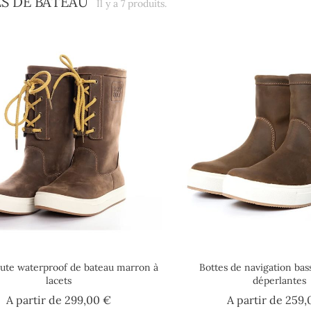
S DE BATEAU
Il y a 7 produits.
aute waterproof de bateau marron à
Bottes de navigation ba
lacets
déperlantes
Prix
A partir de
299,00 €
A partir de
259,