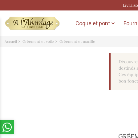
Livrais
Coque et pont
Fourni

Accueil
Gréement et voile
Gréement et manille
Découvrez
destinés a
Ces équip
bon fonc
GRÉEM