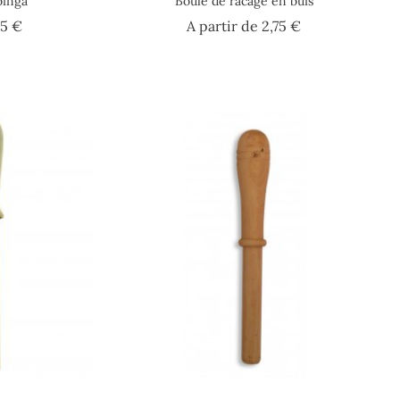
binga
Boule de racage en buis
Prix
Prix
65 €
A partir de
2,75 €