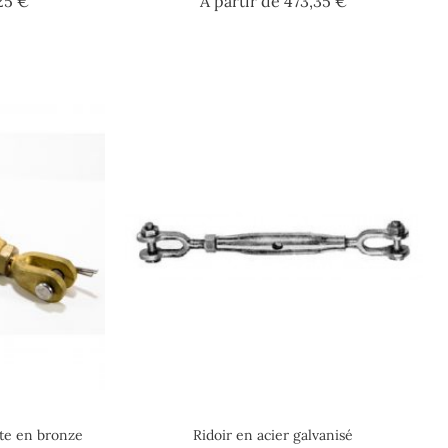
Prix
Prix
25 €
A partir de
473,35 €
rte en bronze
Ridoir en acier galvanisé