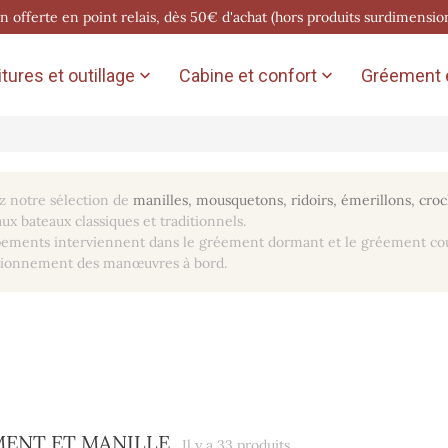
on offerte en point relais, dès 50€ d'achat (hors produits surdimensio
tures et outillage
Cabine et confort
Gréement e


 notre sélection de
manilles, mousquetons, ridoirs, émerillons, cr
ux bateaux classiques et traditionnels.
ements interviennent dans le gréement dormant et le gréement courant
tionnement des manœuvres à bord.
ENT ET MANILLE
Il y a 33 produits.