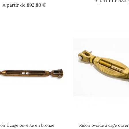
A partir de
335,
Prix
A partir de
892,80 €
doir à cage ouverte en bronze
Ridoir ovoïde à cage ouve