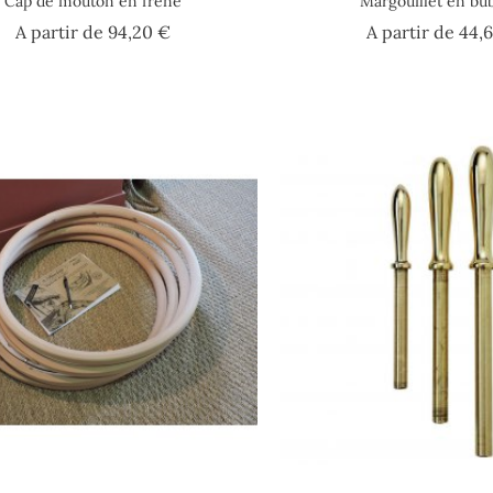
Cap de mouton en frêne
Margouillet en bu
Prix
A partir de
94,20 €
A partir de
44,