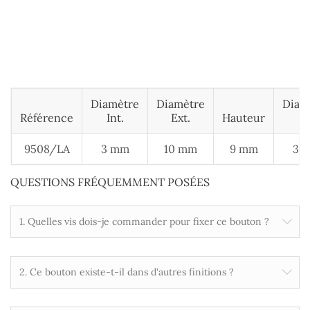
Diamètre
Diamètre
Diam
Référence
Int.
Ext.
Hauteur
Vi
9508/LA
3 mm
10 mm
9 mm
3 
QUESTIONS FRÉQUEMMENT POSÉES
1. Quelles vis dois-je commander pour fixer ce bouton ?
2. Ce bouton existe-t-il dans d'autres finitions ?