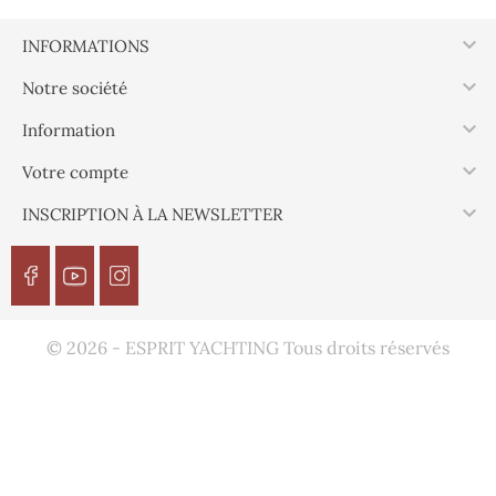
Au ML, Beige, 16 mm
Au ML, Bronze, 6 mm

INFORMATIONS

Par 100 m, Bronze, 8 mm
Par 100 m, Bronze, 10 mm
Notre société

Information
Par 100 m, Bronze, 12 mm
Par 100 m, Bronze, 14 mm

Votre compte
Par 100 m, Bronze, 16 mm
Par 100 m, Beige, 6 mm

INSCRIPTION À LA NEWSLETTER
Par 100 m, Beige, 8 mm
Par 100 m, Beige, 10 mm
Par 100 m, Beige, 12 mm
Par 100 m, Beige, 14 mm
Par 100 m, Beige, 16 mm
Par 100 m, Bronze, 6 mm
© 2026 - ESPRIT YACHTING Tous droits réservés