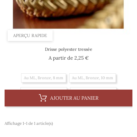
APERÇU RAPIDE
Drisse polyester tressée
Prix
A partir de
2,25 €
Au ML, Bronze, 8 mm
Au ML, Bronze, 10 mm
Au ML, Bronze, 12 mm
Au ML, Bronze, 14 mm
AJOUTER AU PANIER
Au ML, Bronze, 16 mm
Au ML, Beige, 6 mm
Au ML, Beige, 8 mm
Au ML, Beige, 10 mm
Affichage 1-1 de 1 article(s)
Au ML, Beige, 12 mm
Au ML, Beige, 14 mm