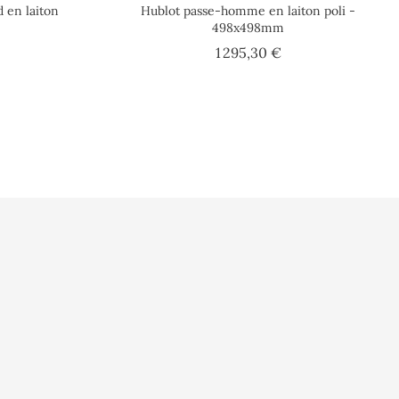
d en laiton
Hublot passe-homme en laiton poli -
498x498mm
ix
Prix
1 295,30 €
rsonnelles