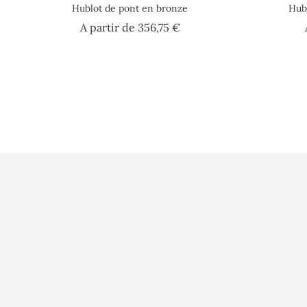
Hublot de pont en bronze
Hubl
Prix
A partir de
356,75 €
Conditions d'uti
Paiement sécuri
A l'Abordage
16 Rue Philippe Harlé
Qui sommes nou
17000 La Rochelle
France
Contactez-nous