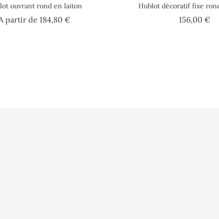
ot ouvrant rond en laiton
Hublot décoratif fixe ron
Prix
Pr
A partir de
184,80 €
156,00 €
lisation
Vidéo
Informations pe
sé
Presse
Commandes
s ?
Fidélité
Avoirs
Glossaire
Adresses