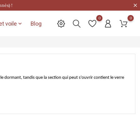
nnés) !
0
0
t voile
Blog

e dormant, tandis que la section qui peut s'ouvrir contient le verre