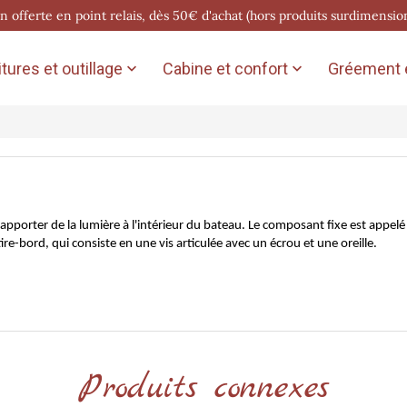
on offerte en point relais, dès 50€ d'achat (hors produits surdimensio
tures et outillage
Cabine et confort
Gréement e


porter de la lumière à l'intérieur du bateau. Le composant fixe est appelé l
re-bord, qui consiste en une vis articulée avec un écrou et une oreille.
Produits connexes