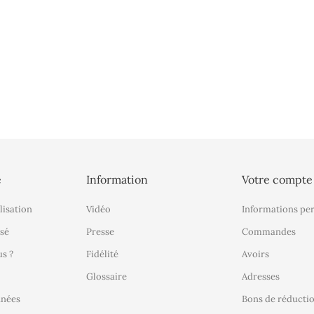
é
Information
Votre compte
lisation
Vidéo
Informations pe
sé
Presse
Commandes
s ?
Fidélité
Avoirs
Glossaire
Adresses
nnées
Bons de réducti