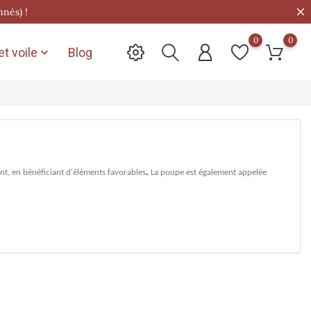
nnés) !
0
0
t voile
Blog

.
ent, en bénéficiant d'éléments favorables
La poupe est également appelée