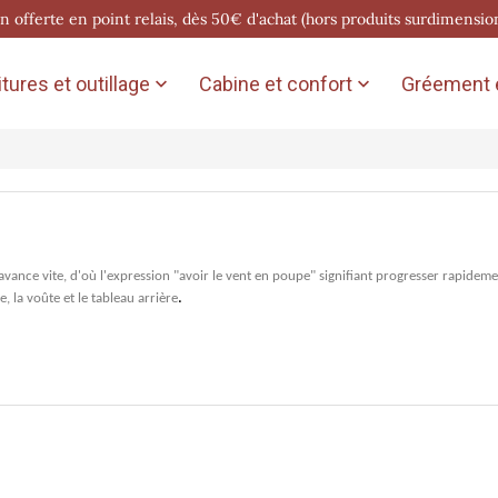
on offerte en point relais, dès 50€ d'achat (hors produits surdimensio
tures et outillage
Cabine et confort
Gréement e


avance vite, d'où l'expression "avoir le vent en poupe" signifiant progresser rapidem
.
 la voûte et le tableau arrière