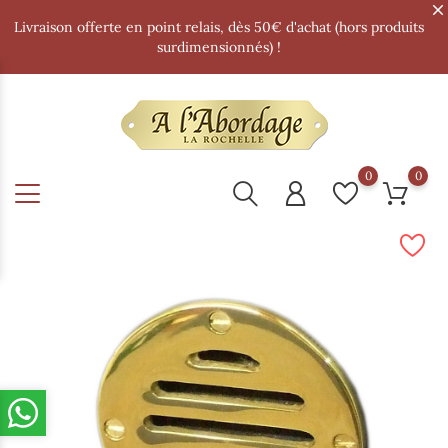
Livraison offerte en point relais, dès 50€ d'achat (hors produits
surdimensionnés) !
0
0