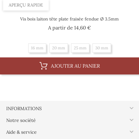
APERÇU RAPIDE
Vis bois laiton tête plate fraisée fendue Ø 3.5mm
Prix
A partir de
14,60 €
16 mm
20 mm
25 mm
30 mm
AJOUTER AU PANIER

INFORMATIONS

Notre société

Aide & service