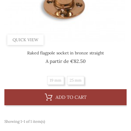
QUICK VIEW
Raked flagpole socket in bronze straight
Price
A partir de
€82.50
19 mm
25 mm
ADD TO CART
Showing 1-1 of 1 item(s)