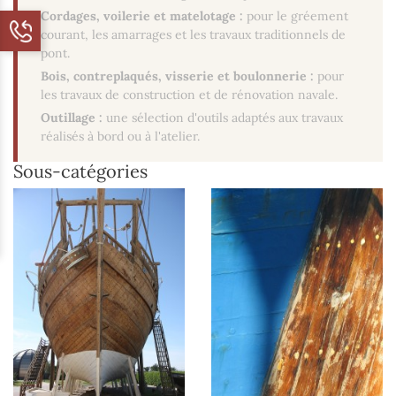
Cordages, voilerie et matelotage :
pour le gréement
courant, les amarrages et les travaux traditionnels de
pont.
Bois, contreplaqués, visserie et boulonnerie :
pour
les travaux de construction et de rénovation navale.
Outillage :
une sélection d'outils adaptés aux travaux
réalisés à bord ou à l'atelier.
Sous-catégories