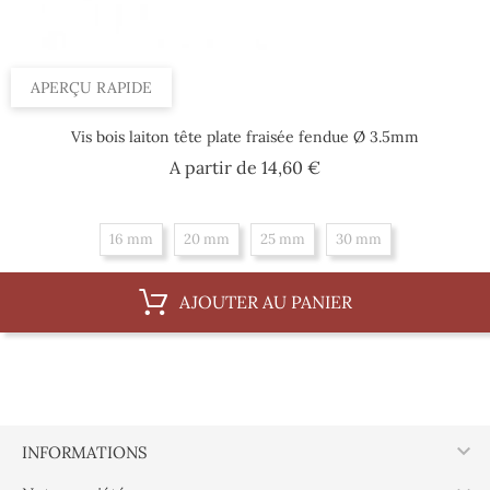
APERÇU RAPIDE
Vis bois laiton tête plate fraisée fendue Ø 3.5mm
Prix
A partir de
14,60 €
16 mm
20 mm
25 mm
30 mm
AJOUTER AU PANIER

INFORMATIONS