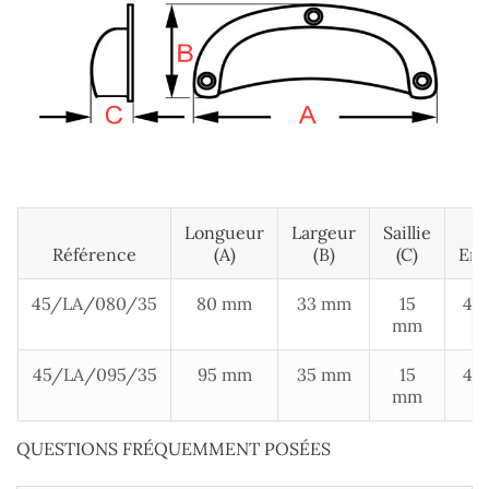
Longueur
Largeur
Saillie
Référence
(A)
(B)
(c)
Ent
45/LA/080/35
80 mm
33 mm
15
43 
mm
45/LA/095/35
95 mm
35 mm
15
47 
mm
QUESTIONS FRÉQUEMMENT POSÉES