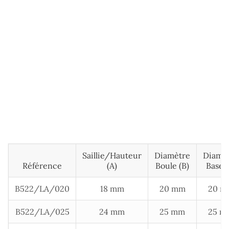
Saillie/hauteur
Diamètre
Diamè
Référence
(A)
Boule (B)
Base (
B522/LA/020
18 mm
20 mm
20 m
B522/LA/025
24 mm
25 mm
25 m