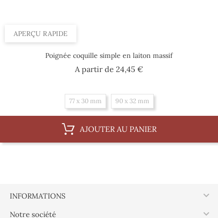
APERÇU RAPIDE
Poignée coquille simple en laiton massif
Prix
A partir de
24,45 €
77 x 30 mm
90 x 32 mm
AJOUTER AU PANIER

INFORMATIONS

Notre société