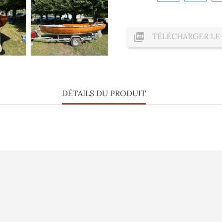

TÉLÉCHARGER LE
DÉTAILS DU PRODUIT
lisation
Vidéo
Informations pe
sé
Presse
Commandes