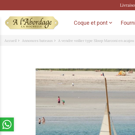
Livrais
Coque et pont
Fourni

Accueil
Annonces bateaux
A vendre voilier type Sloop Marconi en acajou