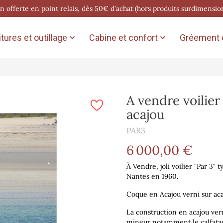
on offerte en point relais, dès 50€ d'achat (hors produits surdimensio
tures et outillage
Cabine et confort
Gréement e


A vendre voilie
acajou
PAR3
6 000,00 €
À Vendre, joli voilier "Par 3
Nantes en 1960.
Coque en Acajou verni sur aca
La construction en acajou ver
mineur notamment le calfatag