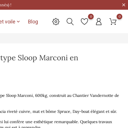
nnés) !
0
0
t voile
Blog

r type Sloop Marconi en
" type Sloop Marconi, 600kg, construit au Chantier Vandernotte de
cia riveté cuivre, mat et bôme Spruce, Day-boat élégant et sûr.
ni lui confère une esthétique remarquable. Quelques travaux
e qui est à reprendre.