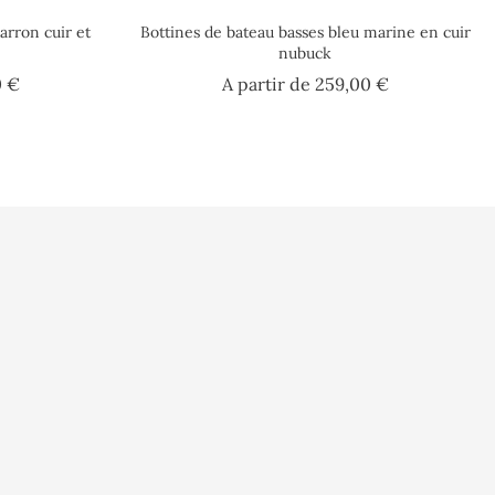
arron cuir et
Bottines de bateau basses bleu marine en cuir
nubuck
Prix
Prix
0 €
A partir de
259,00 €
rsonnelles
on
e commande