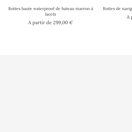
Bottes haute waterproof de bateau marron à
Bottes de navi
lacets
A 
Prix
A partir de
299,00 €
Conditions d'uti
Paiement sécuri
A l'Abordage
16 Rue Philippe Harlé
Qui sommes nou
17000 La Rochelle
France
Contactez-nous
Politique de do
05.46.52.04.25
FAQ – Foire aux