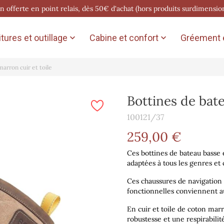
on offerte en point relais, dès 50€ d'achat (hors produits surdimensio
tures et outillage
Cabine et confort
Gréement e


arron cuir et toile
Bottines de bate
100121/37
259,00 €
Ces bottines de bateau basse
adaptées à tous les genres et 
Ces chaussures de navigation 
fonctionnelles conviennent 
En cuir et toile de coton mar
robustesse et une respirabilit