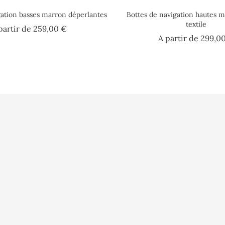
gation basses marron déperlantes
Bottes de navigation hautes m
textile
Prix
partir de
259,00 €
A partir de
299,0
lisation
Vidéo
Informations pe
sé
Presse
Commandes
s ?
Fidélité
Avoirs
Glossaire
Adresses
nnées
Bons de réducti
 questions
Rétractation d