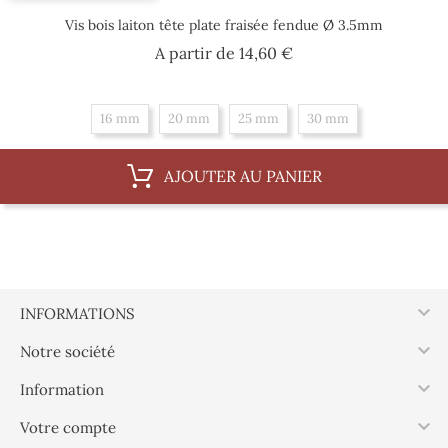
Vis bois laiton tête plate fraisée fendue Ø 3.5mm
Prix
A partir de
14,60 €
16 mm
20 mm
25 mm
30 mm
AJOUTER AU PANIER

INFORMATIONS

Notre société

Information

Votre compte