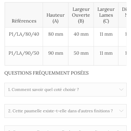
Largeur
Largeur
Dia
Hauteur
Ouverte
Lames
No
Références
(A)
(B)
(c)
P1/LA/80/40
80 mm
40 mm
11 mm
10
P1/LA/90/50
90 mm
50 mm
11 mm
10
QUESTIONS FRÉQUEMMENT POSÉES
1. Comment savoir quel coté choisir ?
2. Cette paumelle existe-t-elle dans d'autres finitions ?