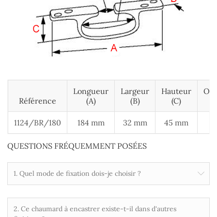
Longueur
Largeur
Hauteur
Ouv
Référence
(A)
(B)
(C)
1124/BR/180
184 mm
32 mm
45 mm
3
QUESTIONS FRÉQUEMMENT POSÉES
1. Quel mode de fixation dois-je choisir ?
2. Ce chaumard à encastrer existe-t-il dans d'autres