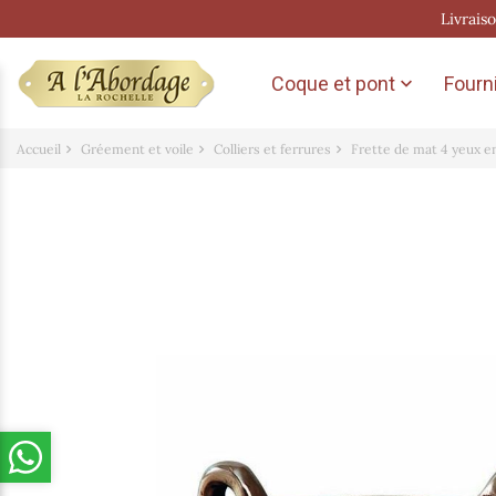
Livrais
Coque et pont
Fourni

Accueil
Gréement et voile
Colliers et ferrures
Frette de mat 4 yeux e