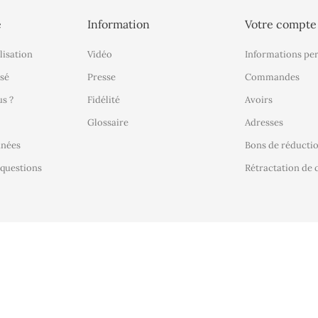
é
Information
Votre compte
lisation
Vidéo
Informations pe
sé
Presse
Commandes
s ?
Fidélité
Avoirs
Glossaire
Adresses
nnées
Bons de réducti
 questions
Rétractation d