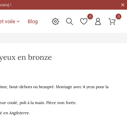
nnés) !
0
0
t voile
Blog

 yeux en bronze
ôme, bout-dehors ou beaupré. Montage avec 4 yeux pour la
ze coulé, poli à la main. Pièce non forée.
ué en Angleterre.