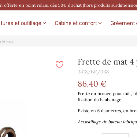
on offerte en point relais, dès 50€ d'achat (hors produits surdimensio
tures et outillage
Cabine et confort
Gréement e


n bronze
Frette de mat 4
3418/BR/038
86,40 €
Frette en bronze pour mât, b
fixation du haubanage.
Existe en 6 diamètres, en bron
Accastillage de bateau fabriq