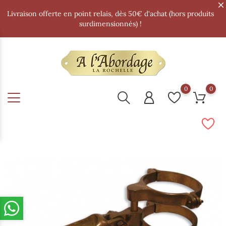
Livraison offerte en point relais, dès 50€ d'achat (hors produits
surdimensionnés) !
0
0