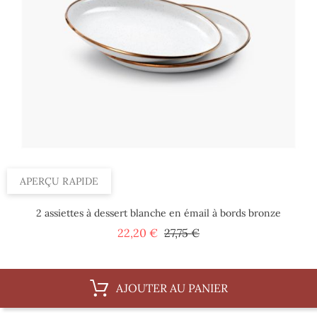
APERÇU RAPIDE
2 assiettes à dessert blanche en émail à bords bronze
Prix
Prix
22,20 €
27,75 €
de
base
AJOUTER AU PANIER