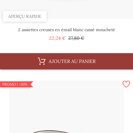
APERÇU RAPIDE
2 assiettes creuses en émail blanc cassé moucheté
Prix
Prix
22,24 €
27,80 €
de
base
AJOUTER AU PANIER
PROMO !
-20%