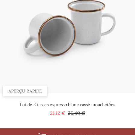
APERÇU RAPIDE
Lot de 2 tasses expresso blanc cassé mouchetées
Prix
Prix
21,12 €
26,40 €
de
base