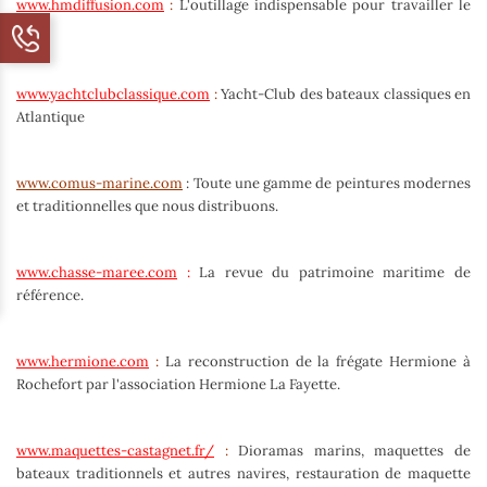
www.hmdiffusion.com
:
L'outillage indispensable pour travailler le
bois.
www.yachtclubclassique.com
:
Yacht-Club des
bateaux classiques
en
Atlantique
www.comus-marine.com
:
Toute une gamme de peintures modernes
et traditionnelles que nous distribuons.
www.chasse-maree.com
:
La revue du patrimoine maritime de
référence.
www.hermione.com
:
La reconstruction de la frégate Hermione à
Rochefort par l'association Hermione La Fayette.
www.maquettes-castagnet.fr/
:
Dioramas marins, maquettes de
bateaux traditionnels et autres navires, restauration de maquette