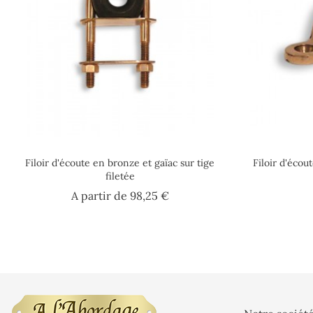
Filoir d'écoute en bronze et gaïac sur tige
Filoir d'éco
filetée
Prix
A partir de
98,25 €