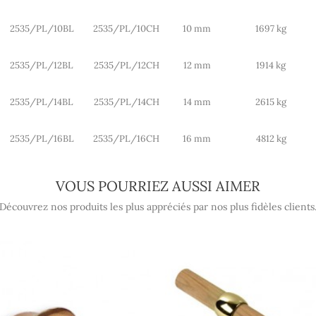
2535/PL/10BL
2535/PL/10CH
10 mm
1697 kg
2535/PL/12BL
2535/PL/12CH
12 mm
1914 kg
2535/PL/14BL
2535/PL/14CH
14 mm
2615 kg
2535/PL/16BL
2535/PL/16CH
16 mm
4812 kg
VOUS POURRIEZ AUSSI AIMER
Découvrez nos produits les plus appréciés par nos plus fidèles clients