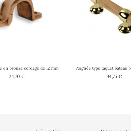
ute en bronze cordage de 12 mm
Poignée type taquet bâteau bo
Prix
Prix
24,70 €
94,75 €