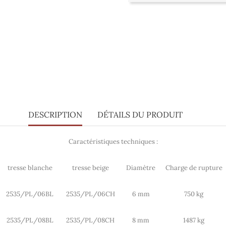
DESCRIPTION
DÉTAILS DU PRODUIT
Caractéristiques
tech
niques :
tresse blanche
tresse beige
Diamètre
Charge de rupture
2535/PL/06BL
2535/PL/06CH
6 mm
750 kg
2535/PL/08BL
2535/PL/08CH
8 mm
1487 kg