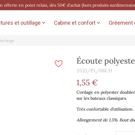
on offerte en point relais, dès 50€ d'achat (hors produits surdimensio
tures et outillage
Cabine et confort
Gréement e


 ou beige
Écoute polyeste
2535/PL/06CH
1,55 €
Cordage en polyester doublem
sur les bateaux classiques.
Très confortable d’utilisation.
Allongement de 1.5%. Bout di