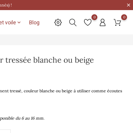
nnés) !
0
0
t voile
Blog

r tressée blanche ou beige
ent tressé, couleur blanche ou beige à utiliser comme écoutes
sponible du 6 au 16 mm.