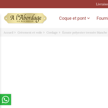
Livrais
Coque et pont
Fourni

Accueil
Gréement et voile
Cordage
Écoute polyester tressée blanche