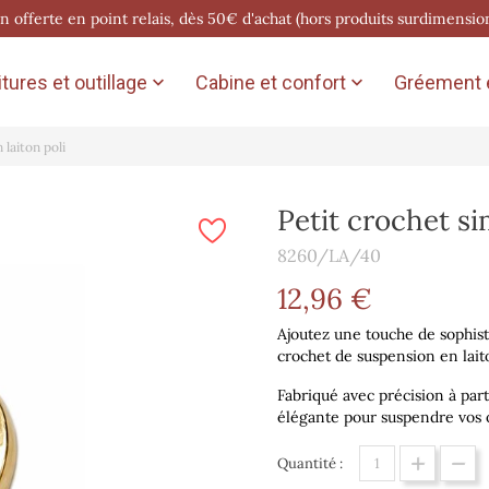
on offerte en point relais, dès 50€ d'achat (hors produits surdimensio
tures et outillage
Cabine et confort
Gréement e


 laiton poli
Petit crochet si
8260/LA/40
12,96 €
Ajoutez une touche de sophisti
crochet de suspension en laito
Fabriqué avec précision à part
élégante pour suspendre vos o
Quantité :