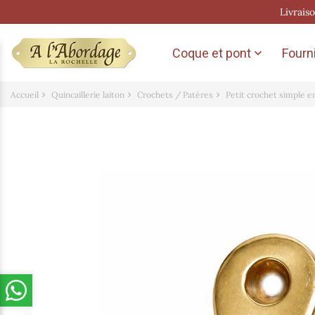
Livrais
Coque et pont
Fourni

Accueil
Quincaillerie laiton
Crochets / Patères
Petit crochet simple en