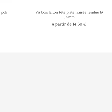
 poli
Vis bois laiton tête plate fraisée fendue Ø
3.5mm
Prix
A partir de
14,60 €
rsonnelles
on