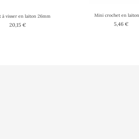
Mini crochet en laiton
 à visser en laiton 26mm
Prix
5,46 €
Prix
20,15 €
s ?
Vidéo
Informations pe
Presse
Commandes
nnées
Fidélité
Avoirs
rales de vente
Paiement sécurisé
Adresses
s
FAQ – Foire aux questions
Bons de réducti