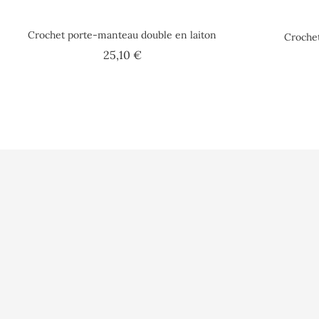
Crochet porte-manteau double en laiton
Crochet
Prix
25,10 €
Qui sommes nou
Contactez-nous
A l'Abordage
16 Rue Philippe Harlé
Politique de do
17000 La Rochelle
France
Conditions géné
Mentions légale
05.46.52.04.25