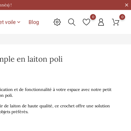
nnés) !
0
0
t voile
Blog

mple en laiton poli
cation et de fonctionnalité à votre espace avec notre petit
n poli.
ir de laiton de haute qualité, ce crochet offre une solution
bjets préférés.