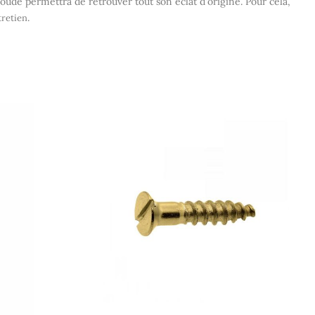
oude permettra de retrouver tout son éclat d'origine. Pour cela,
.
tretien