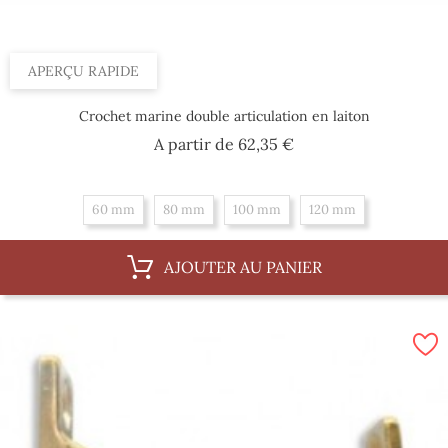
APERÇU RAPIDE
Crochet marine double articulation en laiton
Prix
A partir de
62,35 €
60 mm
80 mm
100 mm
120 mm
AJOUTER AU PANIER