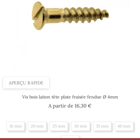
APERÇU RAPIDE
Vis bois laiton tête plate fraisée fendue Ø 4mm
Prix
A partir de
16,30 €
16 mm
20 mm
25 mm
30 mm
35 mm
40 mm