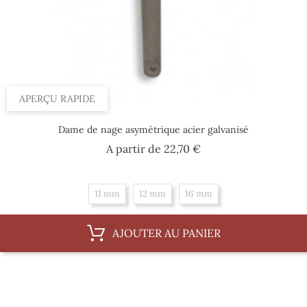
APERÇU RAPIDE
Dame de nage asymétrique acier galvanisé
Prix
A partir de
22,70 €
11 mm
12 mm
16 mm
AJOUTER AU PANIER