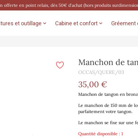
on offerte en point relais, dès 50€ d'achat (hors produits surdimensio
tures et outillage
Cabine et confort
Gréement e


Manchon de tan
OCCAS/QUERE/03
35,00 €
Manchon de tangon en bronze 
Le manchon de 150 mm de long
parfaitement votre tangon.
Le manchon se fixe sur une fe
Quantité disponible : 1