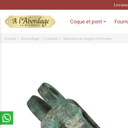
Livrais
Coque et pont
Fourni

Accueil
Déstockage / Occasion
Manchon de tangon en bronze