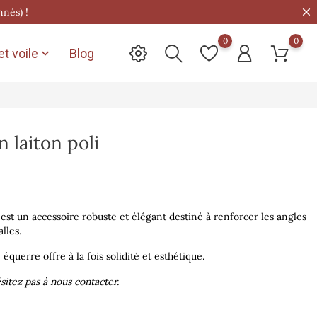
nnés) !
0
0
t voile
Blog

n laiton poli
i est un accessoire robuste et élégant destiné à renforcer les angles
lles.
 équerre offre à la fois solidité et esthétique.
ésitez pas à nous contacter.