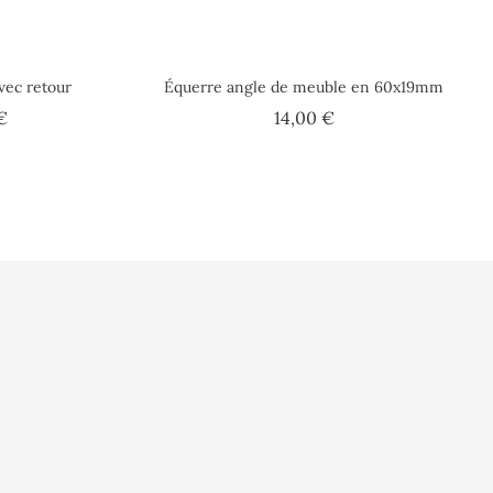
vec retour
Équerre angle de meuble en 60x19mm
Prix
Prix
€
14,00 €
rsonnelles