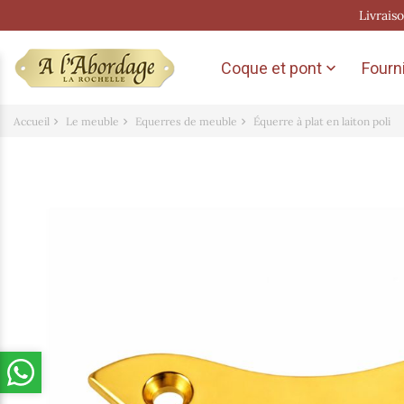
Livrais
Coque et pont
Fourni

Accueil
Le meuble
Equerres de meuble
Équerre à plat en laiton poli