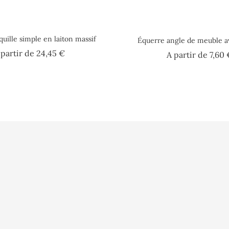
uille simple en laiton massif
Équerre angle de meuble a
Prix
 partir de
24,45 €
A partir de
7,60 
lisation
Vidéo
Informations pe
sé
Presse
Commandes
s ?
Fidélité
Avoirs
Glossaire
Adresses