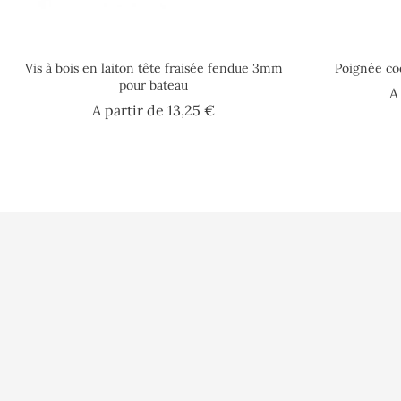
Vis à bois en laiton tête fraisée fendue 3mm
Poignée coq
pour bateau
A
Prix
A partir de
13,25 €
Conditions d'uti
Paiement sécuri
A l'Abordage
16 Rue Philippe Harlé
Qui sommes nou
17000 La Rochelle
France
Contactez-nous