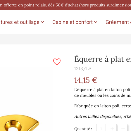
on offerte en point relais, dès 50€ d'achat (hors produits surdimensio
tures et outillage
Cabine et confort
Gréement e


Équerre à plat e
1213/LA
14,15 €
L'équerre à plat en laiton pol
de meubles ou les coins de ma
Fabriquée en laiton poli, cette
Autres tailles disponibles, n'h
Quantité :