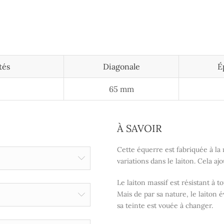
tés
Diagonale
É
65 mm
À SAVOIR
Cette équerre est fabriquée à la m
variations dans le laiton. Cela a
Le laiton massif est résistant à t
Mais de par sa nature, le laiton 
sa teinte est vouée à changer.