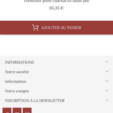
Fermeture porte-cadenas en laiton poli
Prix
65,35 €
AJOUTER AU PANIER

INFORMATIONS

Notre société

Information

Votre compte

INSCRIPTION À LA NEWSLETTER