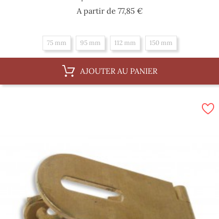
Prix
A partir de
77,85 €
75 mm
95 mm
112 mm
150 mm
AJOUTER AU PANIER