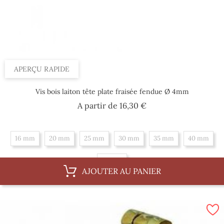
APERÇU RAPIDE
Vis bois laiton tête plate fraisée fendue Ø 4mm
Prix
A partir de
16,30 €
16 mm
20 mm
25 mm
30 mm
35 mm
40 mm
50 mm
AJOUTER AU PANIER