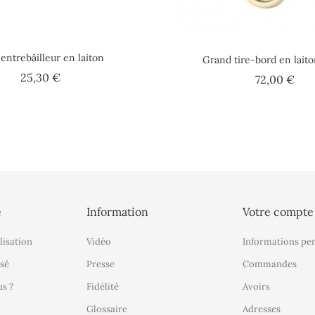
 entrebâilleur en laiton
Grand tire-bord en laito
Prix
25,30 €
Prix
72,00 €
é
Information
Votre compte
lisation
Vidéo
Informations pe
sé
Presse
Commandes
s ?
Fidélité
Avoirs
Glossaire
Adresses