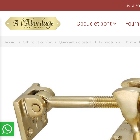
Livrais
Coque et pont
Fourni

Accueil
Cabine et confort
Quincaillerie bateau
Fermetures
Ferme-h