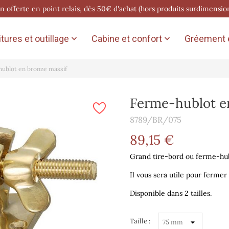
on offerte en point relais, dès 50€ d'achat (hors produits surdimensio
tures et outillage
Cabine et confort
Gréement e


ublot en bronze massif
Ferme-hublot e
8789/BR/075
89,15 €
Grand tire-bord ou ferme-hubl
Il vous sera utile pour fermer
Disponible dans 2 tailles.
Taille :