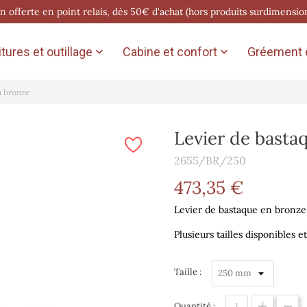
on offerte en point relais, dès 50€ d'achat (hors produits surdimensio
tures et outillage
Cabine et confort
Gréement e


n bronze
Levier de basta
2655/BR/250
473,35 €
Levier de bastaque en bronze 
Plusieurs tailles disponibles 
Taille :
Quantité :