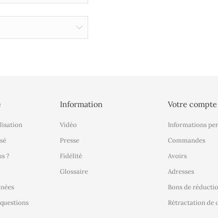
é
Information
Votre compte
lisation
Vidéo
Informations pe
sé
Presse
Commandes
s ?
Fidélité
Avoirs
Glossaire
Adresses
nnées
Bons de réducti
 questions
Rétractation d