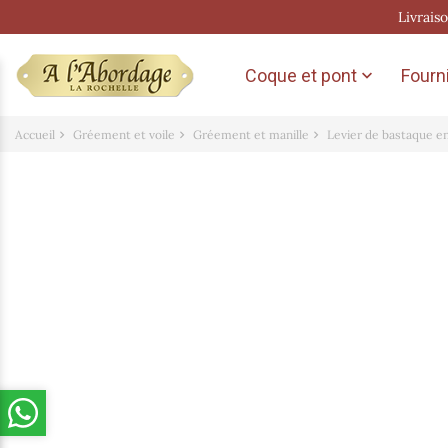
Livrais
Coque et pont
Fourni

Accueil
Gréement et voile
Gréement et manille
Levier de bastaque e