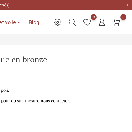
nnés) !
0
0
t voile
Blog

que en bronze
poli.
et pour du sur-mesure nous contacter.