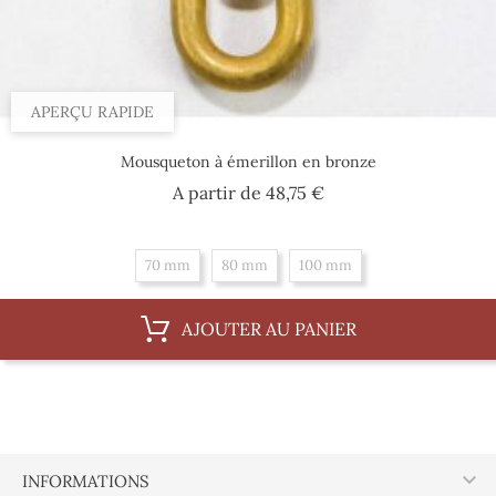
APERÇU RAPIDE
Mousqueton à émerillon en bronze
Prix
A partir de
48,75 €
70 mm
80 mm
100 mm
AJOUTER AU PANIER

INFORMATIONS