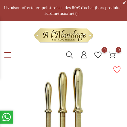
Livraison offerte en point relais, dès 50€ d'achat (hors produits
surdimensionnés) !
0
0