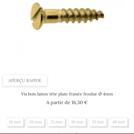
APERÇU RAPIDE
Vis bois laiton tête plate fraisée fendue Ø 4mm
Prix
A partir de
16,30 €
16 mm
20 mm
25 mm
30 mm
35 mm
40 mm