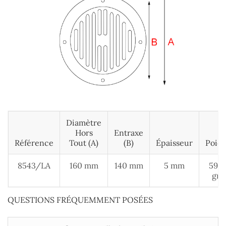
Diamètre
Hors
Entraxe
Référence
Tout (A)
(B)
Épaisseur
Poids
8543/LA
160 mm
140 mm
5 mm
590
gr
QUESTIONS FRÉQUEMMENT POSÉES