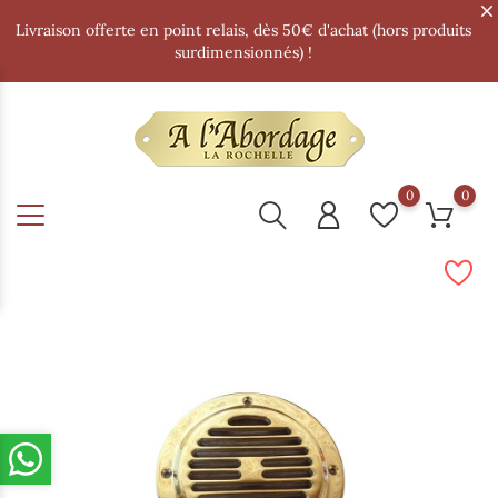
Livraison offerte en point relais, dès 50€ d'achat (hors produits
surdimensionnés) !
0
0