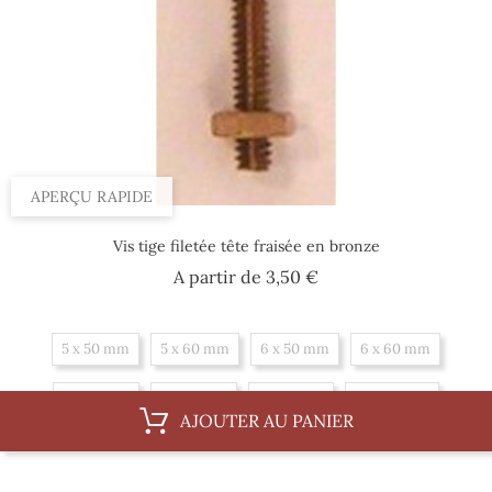
APERÇU RAPIDE
Vis tige filetée tête fraisée en bronze
Prix
A partir de
3,50 €
5 x 50 mm
5 x 60 mm
6 x 50 mm
6 x 60 mm
6 x 75 mm
6 x 87 mm
8 x 75 mm
8 x 100 mm
AJOUTER AU PANIER
10 x 62 mm
10 x 100 mm
10 x 150 mm