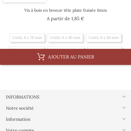
Vis à bois en bronze tête plate fraisée 6mm
Prix
A partir de
1,85 €
Unité, 6 x 70 mm
Unité, 6 x 30 mm
Unité, 6 x 50 mm
Unité, 6 x 80 mm
Unité, 6 x 100 mm
Unité, 6 x 35 mm
AJOUTER AU PANIER
Unité, 6 x 60 mm
Unité, 6 x 40 mm
Boite, 6 x 50 mm
Boite, 6 x 80 mm
Boite, 6 x 100 mm
Boite, 6 x 35 mm
Boite, 6 x 60 mm
Boite, 6 x 40 mm
Boite, 6 x 70 mm

INFORMATIONS
Boite, 6 x 30 mm

Notre société

Information

Votre compte