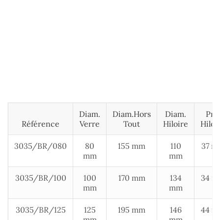
Diam.
Diam.hors
Diam.
Pro
Référence
Verre
Tout
Hiloire
Hiloi
3035/BR/080
80
155 mm
110
37 m
mm
mm
3035/BR/100
100
170 mm
134
34 
mm
mm
3035/BR/125
125
195 mm
146
44 
mm
mm