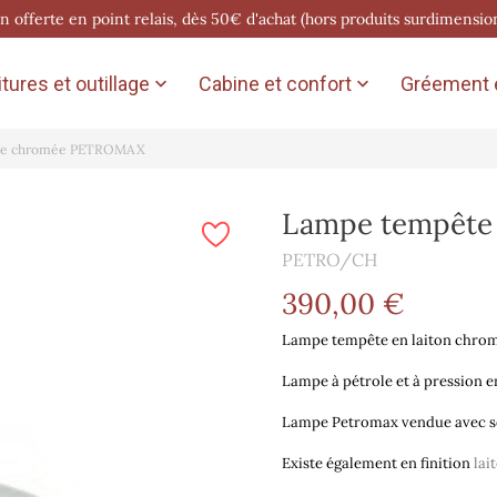
on offerte en point relais, dès 50€ d'achat (hors produits surdimensio
tures et outillage
Cabine et confort
Gréement e


te chromée PETROMAX
Lampe tempêt
PETRO/CH
390,00 €
Lampe tempête en laiton chro
Lampe à pétrole et à pression e
Lampe Petromax vendue avec so
Existe également en finition
lai