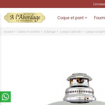
Livrais
Coque et pont
Fourni

Accueil
Cabine et confort
Eclairage
Lampe à pétrole
Lampe tempê