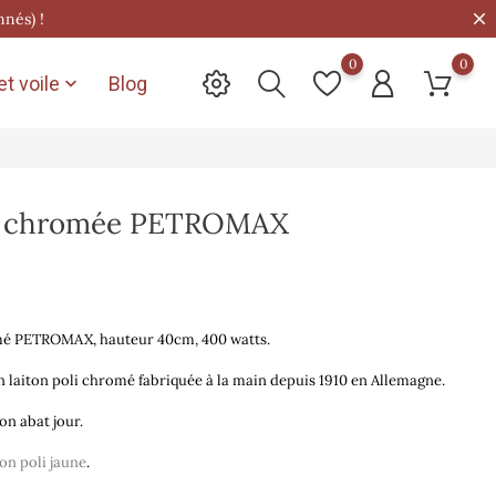
nnés) !
0
0
t voile
Blog

e chromée PETROMAX
mé PETROMAX, hauteur 40cm, 400 watts.
n laiton poli chromé f
abriquée à la main depuis 1910 en Allemagne
.
n abat jour.
ton poli jaune
.