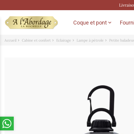
Livrais
Coque et pont
Fourni

Accueil
Cabine et confort
Eclairage
Lampe à pétrole
Petite baladeu