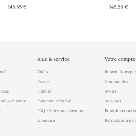
Prix
Pri
145,55 €
145,55 €
é
Aide & service
Votre compte
s ?
Vidéo
Informations pe
Presse
Commandes
nnées
Fidélité
Avoirs
rales de vente
Paiement sécurisé
Adresses
s
FAQ – Foire aux questions
Bons de réducti
Glossaire
Rétractation d