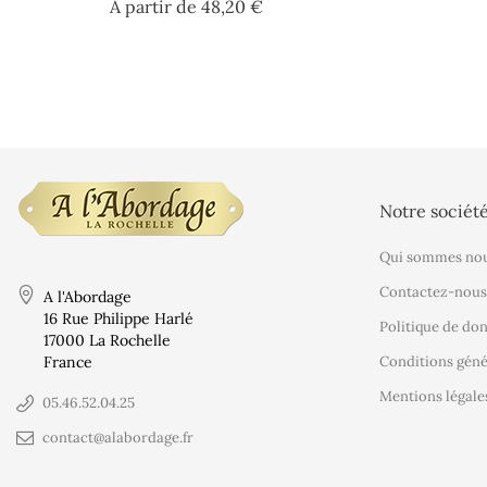
Prix
A partir de
48,20 €
Notre sociét
Qui sommes nou
Contactez-nous
A l'Abordage
16 Rue Philippe Harlé
Politique de do
17000 La Rochelle
France
Conditions géné
Mentions légale
05.46.52.04.25
contact@alabordage.fr