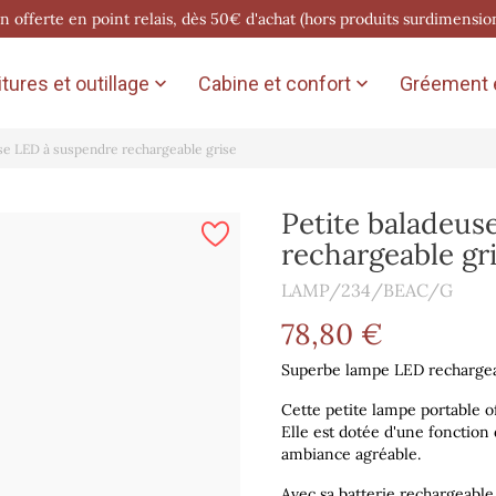
on offerte en point relais, dès 50€ d'achat (hors produits surdimensio
tures et outillage
Cabine et confort
Gréement e


se LED à suspendre rechargeable grise
Petite baladeus
rechargeable gr
LAMP/234/BEAC/G
78,80 €
Superbe lampe LED rechargeab
Cette petite lampe portable o
Elle est dotée d'une fonction
ambiance agréable.
Avec sa batterie rechargeable