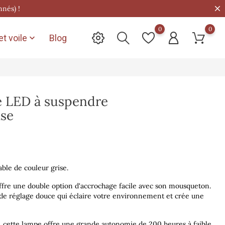
nnés) !
0
0
t voile
Blog

e LED à suspendre
ise
le de couleur grise.
ffre une double option d'accrochage facile avec son mousqueton.
 de réglage douce qui éclaire votre environnement et crée une
, cette lampe offre une grande autonomie de 200 heures à faible