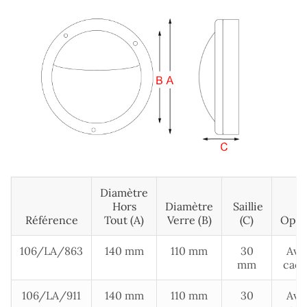
Diamètre
Hors
Diamètre
Saillie
Référence
Tout (A)
Verre (B)
(c)
Opti
106/LA/863
140 mm
110 mm
30
Ave
mm
cac
106/LA/911
140 mm
110 mm
30
Ave