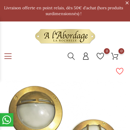
Livraison offerte en point relais, dès 50€ d'achat (hors produits
surdimensionnés) !
0
0