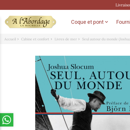
Livrais
Coque et pont
Fourni

Accueil
Cabine et confort
Livres de mer
Seul autour du monde (Joshu