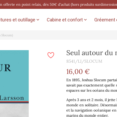
on offerte en point relais, dès 50€ d'achat (hors produits surdimensio
tures et outillage
Cabine et confort
Gréement e


a Slocum)
Seul autour du
8541/LI/SLOCUM
16,00 €
En 1895, Joshua Slocum partait
savait pas exactement quelle se
espaces sur les océans du mon
Après 3 ans et 2 mois, il jette
monde en solitaire. Désormais 
et la navigation océanique en 
marins du monde entier.