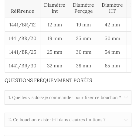
Diamètre
Diamètre
Diamètre
Ep
Référence
Int
Perçage
HT
1441/BR/12
12 mm
19 mm
42 mm
1441/BR/20
19 mm
25 mm
50 mm
1441/BR/25
25 mm
30 mm
54 mm
1441/BR/30
32 mm
38 mm
65 mm
QUESTIONS FRÉQUEMMENT POSÉES
1. Quelles vis dois-je commander pour fixer ce bouchon ?
2. Ce bouchon existe-t-il dans d'autres finitions ?