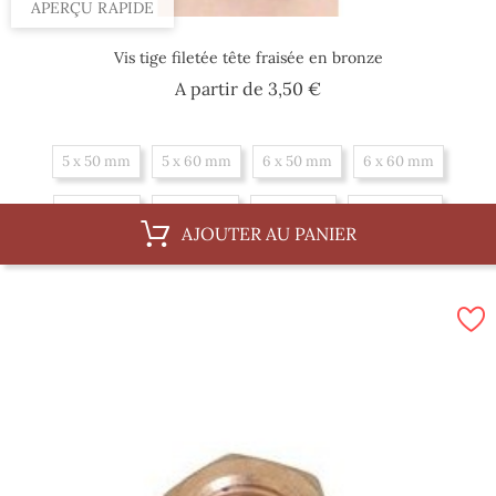
APERÇU RAPIDE
Vis tige filetée tête fraisée en bronze
Prix
A partir de
3,50 €
5 x 50 mm
5 x 60 mm
6 x 50 mm
6 x 60 mm
6 x 75 mm
6 x 87 mm
8 x 75 mm
8 x 100 mm
AJOUTER AU PANIER
10 x 62 mm
10 x 100 mm
10 x 150 mm