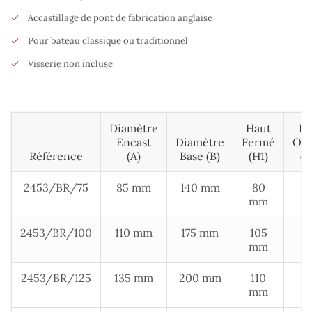
Accastillage de pont de fabrication anglaise
Pour bateau classique ou traditionnel
Visserie non incluse
Diamètre
Haut
Ha
Encast
Diamètre
Fermé
Ouv
Référence
(A)
Base (B)
(H1)
(H
2453/BR/75
85 mm
140 mm
80
1
mm
m
2453/BR/100
110 mm
175 mm
105
1
mm
m
2453/BR/125
135 mm
200 mm
110
1
mm
m