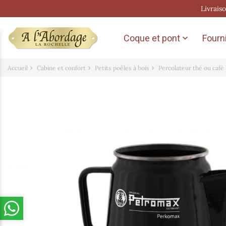
Livrais
Coque et pont
Fourni

Accueil
Cabine et confort
Petits poêles à bois
Percolateur thé ou ca