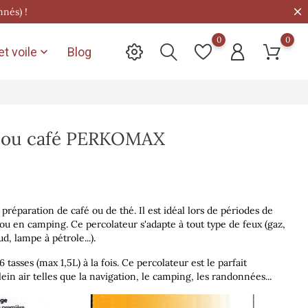
nnés) !
0
0
t voile
Blog

é ou café PERKOMAX
préparation de café ou de thé. Il est idéal lors de périodes de
 ou en camping. Ce percolateur s'adapte à tout type de feux (gaz,
d, lampe à pétrole...).
 tasses (max 1,5L) à la fois. Ce percolateur est le parfait
in air telles que la navigation, le camping, les randonnées...