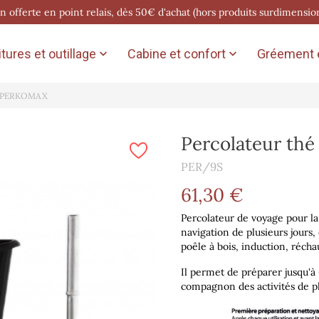
on offerte en point relais, dès 50€ d'achat (hors produits surdimensio
tures et outillage
Cabine et confort
Gréement e


fé PERKOMAX
Percolateur th
PER/9S
61,30 €
Percolateur de voyage pour la 
navigation de plusieurs jours,
poêle à bois, induction, réchau
Il permet de préparer jusqu'à 6
compagnon des activités de ple