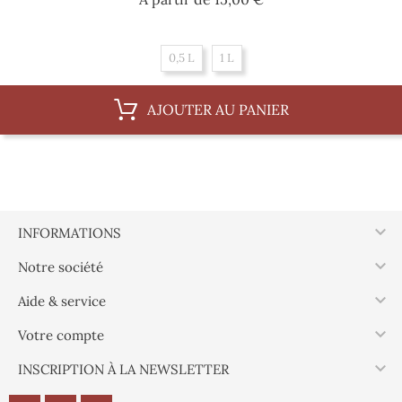
0,5 L
1 L
AJOUTER AU PANIER

INFORMATIONS

Notre société

Aide & service

Votre compte

INSCRIPTION À LA NEWSLETTER