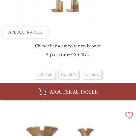
APERÇU RAPIDE
Chandelier à emboîter en bronze
Prix
A partir de
489,45 €
500 mm
625 mm
750 mm
AJOUTER AU PANIER