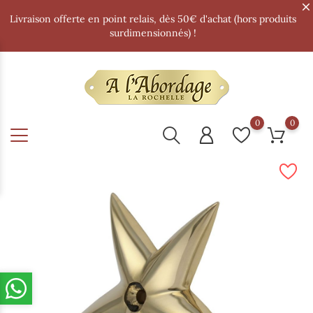
Livraison offerte en point relais, dès 50€ d'achat (hors produits
surdimensionnés) !
0
0