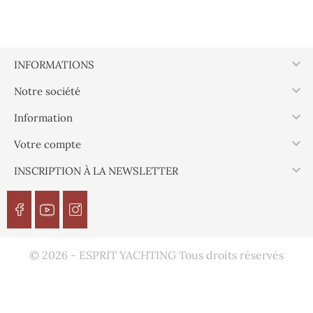
7, 100 mm
8, 75 mm
8, 100 mm
9, 100 mm
9, 75 mm
X, 75 mm
Y, 100 mm
Y, 75 mm
Y, 40 mm
Y, 50 mm
Z, 50 mm
Z, 40 mm
Z, 100 mm
Z, 75 mm

INFORMATIONS

Notre société

Information

Votre compte

INSCRIPTION À LA NEWSLETTER
© 2026 - ESPRIT YACHTING Tous droits réservés