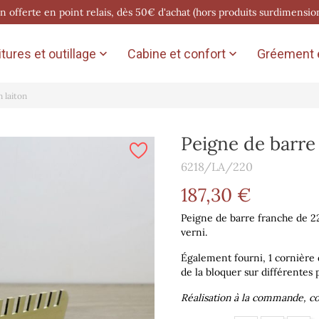
on offerte en point relais, dès 50€ d'achat (hors produits surdimensio
tures et outillage
Cabine et confort
Gréement e


 laiton
Peigne de barre
6218/LA/220
187,30 €
Peigne de barre franche de 2
verni.
Également fourni, 1 cornière 
de la bloquer sur différentes
Réalisation à la commande, co