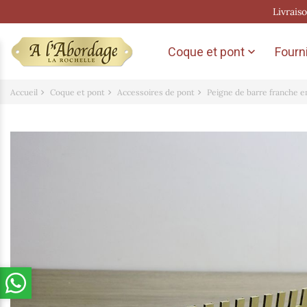
Livrais
Coque et pont
Fourni

Accueil
Coque et pont
Accessoires de pont
Peigne de barre franche en