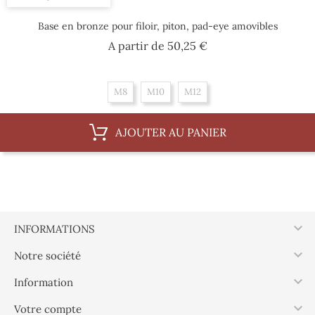
Base en bronze pour filoir, piton, pad-eye amovibles
Prix
A partir de
50,25 €
M8
M10
M12
AJOUTER AU PANIER

INFORMATIONS

Notre société

Information

Votre compte